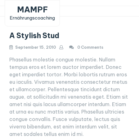
Skip
MAMPF
to
Ernährungscoaching
content
A Stylish Stud
September 15, 2010
0 Comments
Phasellus molestie congue molestie. Nullam
tempus eros et lorem auctor imperdiet. Donec
eget imperdiet tortor. Morbi lobortis rutrum eros
eu iaculis. Vivamus venenatis consectetur metus
et ullamcorper. Pellentesque tincidunt dictum
augue, at sollicitudin mi venenatis eget. Etiam sit
amet nisi quis lacus ullamcorper interdum. Etiam
at urna eu nunc mattis varius. Phasellus ultricies
congue convallis. Fusce vulputate, lectus quis
viverra bibendum, est enim interdum velit, sit
amet sodales tellus enim id mi.